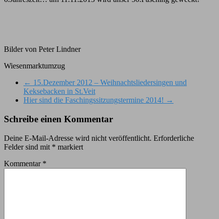
Bilder von Peter Lindner
Wiesenmarktumzug
←
15.Dezember 2012 – Weihnachtsliedersingen und
Keksebacken in St.Veit
Hier sind die Faschingssitzungstermine 2014!
→
Schreibe einen Kommentar
Deine E-Mail-Adresse wird nicht veröffentlicht.
Erforderliche
Felder sind mit
*
markiert
Kommentar
*