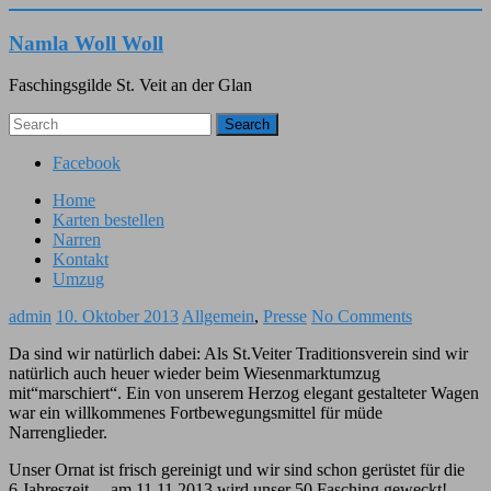
Namla Woll Woll
Faschingsgilde St. Veit an der Glan
Search
Facebook
Home
Karten bestellen
Narren
Kontakt
Umzug
admin
10. Oktober 2013
Allgemein
,
Presse
No Comments
Da sind wir natürlich dabei: Als St.Veiter Traditionsverein sind wir
natürlich auch heuer wieder beim Wiesenmarktumzug
mit“marschiert“. Ein von unserem Herzog elegant gestalteter Wagen
war ein willkommenes Fortbewegungsmittel für müde
Narrenglieder.
Unser Ornat ist frisch gereinigt und wir sind schon gerüstet für die
6.Jahreszeit… am 11.11.2013 wird unser 50.Fasching geweckt!